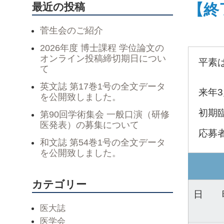
最近の投稿
【終
菅生会のご紹介
2026年度 博士課程 学位論文の
オンライン投稿締切期日につい
平素
て
英文誌 第17巻1号の全文データ
来年
を公開致しました。
初期
第90回学術集会 一般口演（研修
医発表）の募集について
応募
和文誌 第54巻1号の全文データ
を公開致しました。
カテゴリー
日 
医大誌
医学会