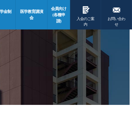
G
F
会員向け
学金制
医学教育講演
(各種申
会
入会のご案
お問い合わ
請)
内
せ