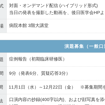
対面・オンデマンド配信 (ハイブリッド形式)
式
当日の発表を撮影した動画を、後日医学会HPよ
病院本館 3階大講堂
場
演題募集（一般口
症例報告（初期臨床研修医）
題
間
9分（発表6分、質疑応答3分）
間
11月1日（水）～12月22日（金） ※募集期
口演内容の抄録(400字以内)、および顔写真を
法