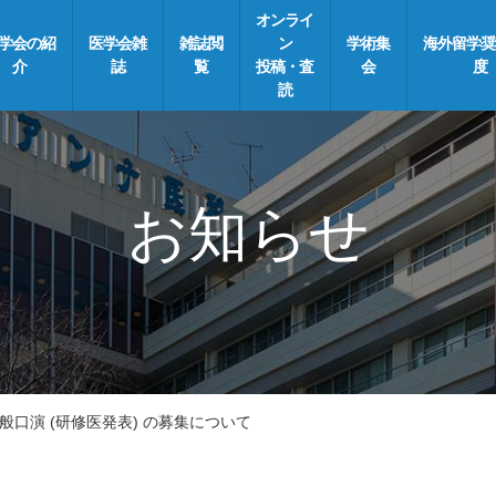
オンライ
学会の紹
医学会雑
雑誌閲
ン
学術集
海外留学奨
介
誌
覧
投稿・査
会
度
読
お知らせ
般口演 (研修医発表) の募集について