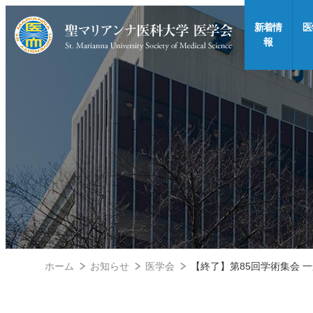
新着情
医
報
ホーム
お知らせ
医学会
【終了】第85回学術集会 一