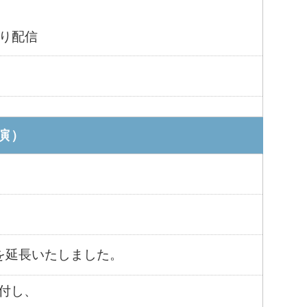
り配信
演）
間を延長いたしました。
添付し、