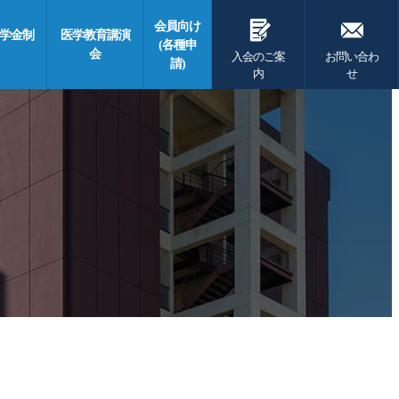
G
F
会員向け
学金制
医学教育講演
(各種申
会
入会のご案
お問い合わ
請)
内
せ