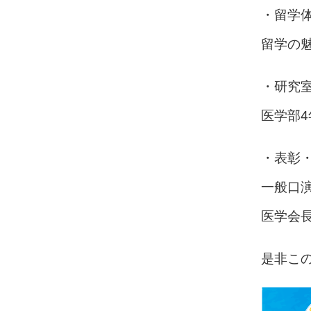
・留学体
留学の
・研究室
医学部
・表彰
一般口演
医学会
是非こ