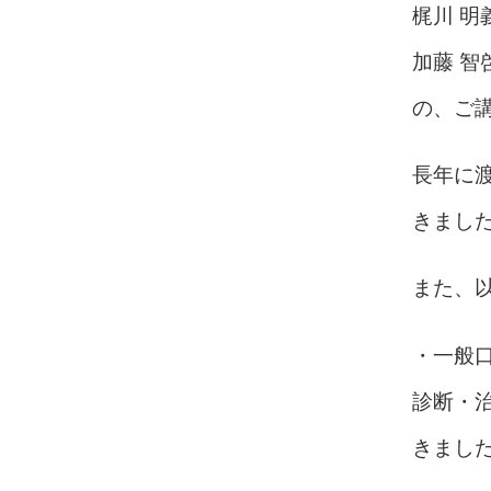
梶川 明
加藤 智
の、ご
長年に
きまし
また、
・一般口
診断・
きまし