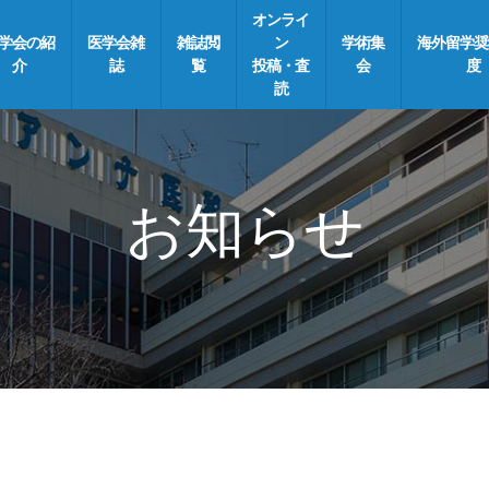
オンライ
学会の紹
医学会雑
雑誌閲
ン
学術集
海外留学奨
介
誌
覧
投稿・査
会
度
読
お知らせ