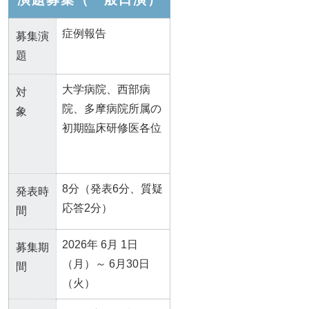
症例報告
募集演
題
大学病院、西部病
対
院、多摩病院所属の
象
初期臨床研修医各位
8分（発表6分、質疑
発表時
応答2分）
間
2026年 6月 1日
募集期
（月）～ 6月30日
間
（火）