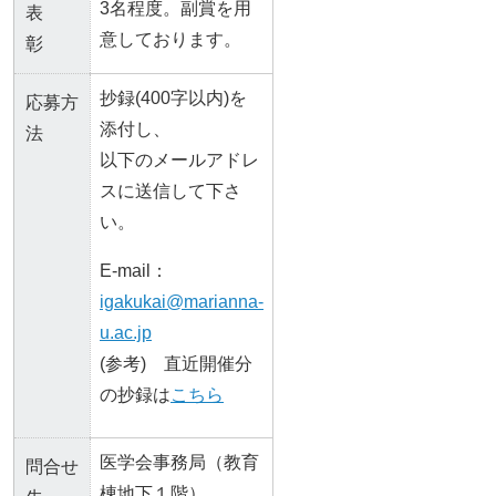
3名程度。副賞を用
表
意しております。
彰
抄録(400字以内)を
応募方
添付し、
法
以下のメールアドレ
スに送信して下さ
い。
E-mail：
igakukai@marianna-
u.ac.jp
(参考) 直近開催分
の抄録は
こちら
医学会事務局（教育
問合せ
棟地下１階）