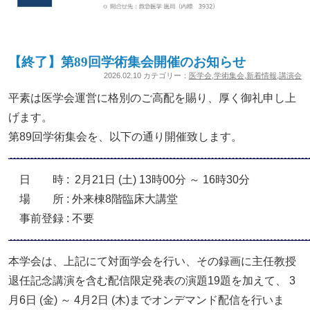
【終了】第89回学術集会開催のお知らせ
2026.02.10 カテゴリー：
医学会
,
学術集会
,
新着情報
,
講演会
平素は医学会運営に格別のご高配を賜り、厚く御礼申し上
げます。
第89回学術集会を、以下の通り開催致します。
日 時 : 2月21日 (土) 13時00分 ～ 16時30分
場 所 : 外来棟8階臨床大講堂
事前登録 : 不要
本学会は、上記にて対面学会を行い、その録画に主任教授
退任記念講演を含む配信限定発表の演題19題を加えて、 3
月6日 (金) ～ 4月2日 (木)までオンデマンド配信を行いま