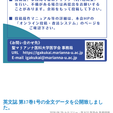
英文誌 第17巻1号の全文データを公開致しまし
た。
2026.06.29 カテゴリー：
医大誌
,
医学会
,
新着情報