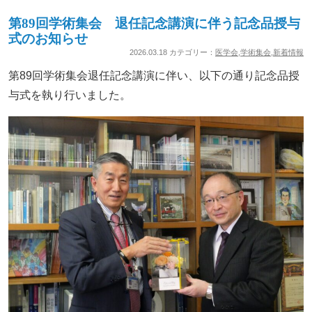
第89回学術集会 退任記念講演に伴う記念品授与
式のお知らせ
2026.03.18 カテゴリー：
医学会
,
学術集会
,
新着情報
第89回学術集会退任記念講演に伴い、以下の通り記念品授
与式を執り行いました。