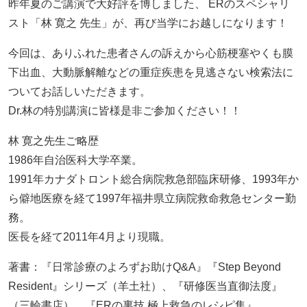
昨年夏のご講演で大好評を博しました、 ERのスペシャリ
スト「林 寛之 先生」が、再び当学にお越しになります！
今回は、ありふれた患者さんの訴えから心筋梗塞やくも膜
下出血、大動脈解離などの重症疾患を見逃さない検索法に
ついてお話しいただきます。
Dr.林の特別講演に皆様是非ご参加ください！！
林 寛之先生ご略歴
1986年自治医科大学卒業。
1991年カナダトロント総合病院救急部臨床研修、1993年か
ら僻地医療を経て1997年福井県立病院救命救急センター勤
務。
医長を経て2011年4月より現職。
著書：『日常診療のよろずお助けQ&A』『Step Beyond
Resident』シリーズ（羊土社）、『研修医当直御法度』
（三輪書店）、『ERの裏技 極上救急のレシピ集』