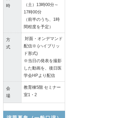
（土）13時00分～
時
17時00分
（前半のうち、1時
間程度を予定）
対面・オンデマンド
方
配信※ (ハイブリッ
式
ド形式)
※当日の発表を撮影
した動画を、後日医
学会HPより配信
教育棟5階 セミナー
会
室1・2
場
演題募集（一般口演）