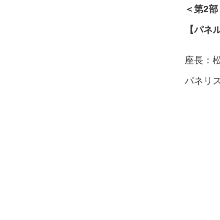
＜第2部
【パネ
座長：松
パネリス
三宅
北川
伊野