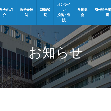
オンライ
学会の紹
医学会雑
雑誌閲
ン
学術集
海外留学奨
介
誌
覧
投稿・査
会
度
読
お知らせ