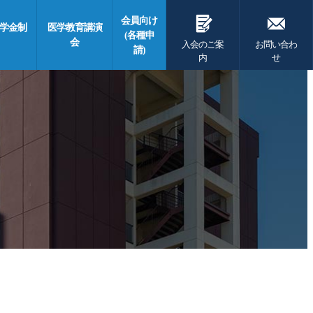
G
F
会員向け
学金制
医学教育講演
(各種申
会
入会のご案
お問い合わ
請)
内
せ