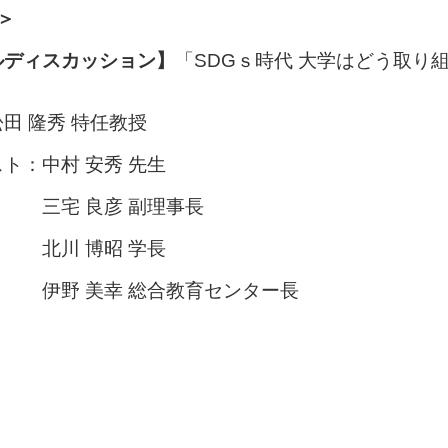
＞
ルディスカッション】
「SDGｓ時代 大学はどう取り
田 隆秀 特任教授
ト：中村 安秀 先生
 良彦 副理事長
 博昭 学長
 美幸 総合教育センター長