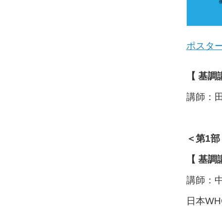
ポスター
【 基調
講師：田
＜第1部
【 基調
講師：中
日本WH