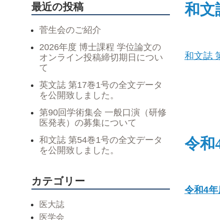
最近の投稿
和文
菅生会のご紹介
2026年度 博士課程 学位論文の
和文誌 
オンライン投稿締切期日につい
て
英文誌 第17巻1号の全文データ
を公開致しました。
第90回学術集会 一般口演（研修
医発表）の募集について
和文誌 第54巻1号の全文データ
令和
を公開致しました。
カテゴリー
令和4年
医大誌
医学会