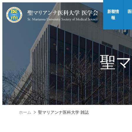
新着情
医
報
聖マ
ホーム
聖マリアンナ医科大学 雑誌