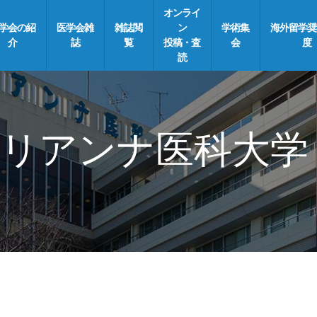
オンライ
学会の紹
医学会雑
雑誌閲
ン
学術集
海外留学奨
介
誌
覧
投稿・査
会
度
読
リアンナ医科大学