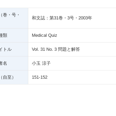
（巻・号・
和文誌：第31巻・3号・2003年
種類
Medical Quiz
イトル
Vol. 31 No. 3 問題と解答
者名
小玉 涼子
（自至）
151-152