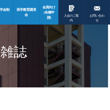
G
F
会員向け
学金制
医学教育講演
(各種申
会
入会のご案
お問い合わ
請)
内
せ
 雑誌