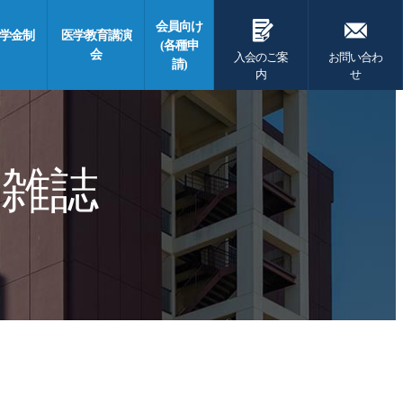
G
F
会員向け
学金制
医学教育講演
(各種申
会
入会のご案
お問い合わ
請)
内
せ
 雑誌