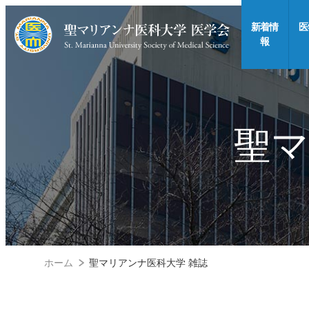
新着情
医
報
聖マ
ホーム
聖マリアンナ医科大学 雑誌