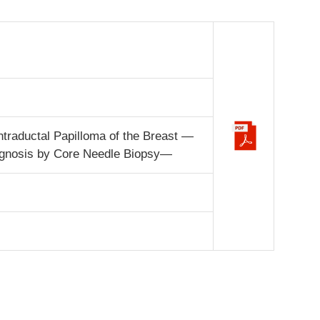
ntraductal Papilloma of the Breast —
agnosis by Core Needle Biopsy—