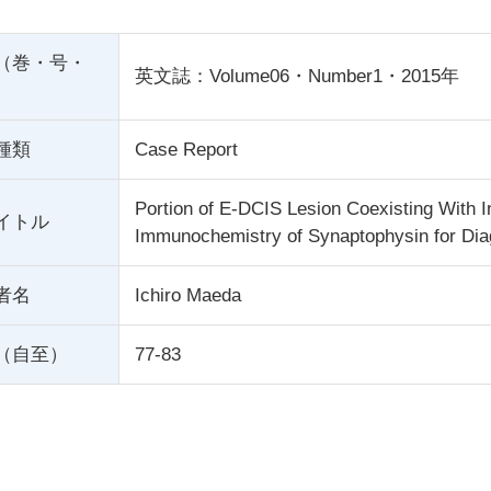
（巻・号・
英文誌：Volume06・Number1・2015年
種類
Case Report
Portion of E-DCIS Lesion Coexisting With I
イトル
Immunochemistry of Synaptophysin for Di
者名
Ichiro Maeda
（自至）
77-83