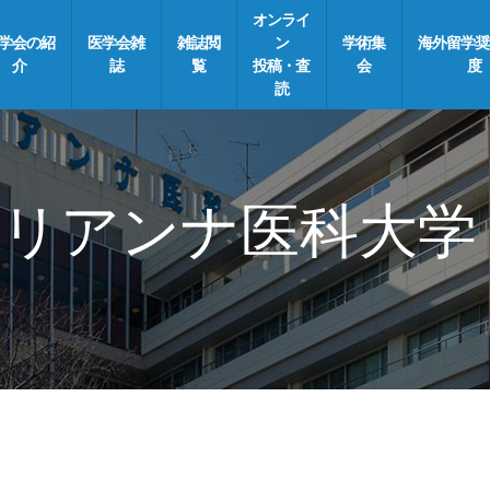
オンライ
学会の紹
医学会雑
雑誌閲
ン
学術集
海外留学奨
介
誌
覧
投稿・査
会
度
読
リアンナ医科大学