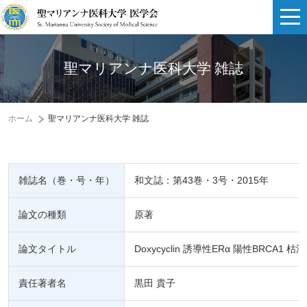
聖マリアンナ医科大学 雑誌
ホーム
聖マリアンナ医科大学 雑誌
雑誌名（巻・号・年）
和文誌：第43巻・3号・2015年
論文の種類
原著
論文タイトル
Doxycyclin 誘導性ERα 陽性BRCA
責任著者名
黒田 貴子