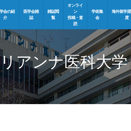
オンライ
学会の紹
医学会雑
雑誌閲
ン
学術集
海外留学奨
介
誌
覧
投稿・査
会
度
読
リアンナ医科大学