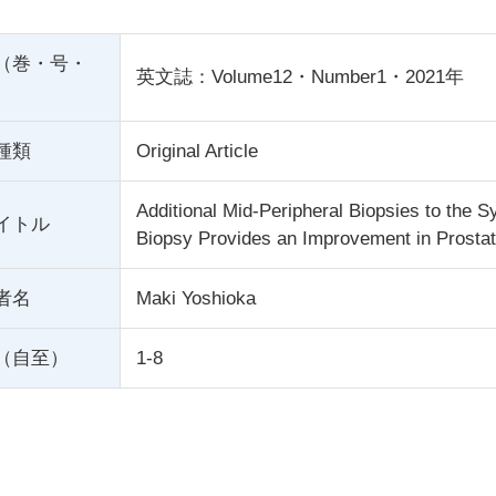
（巻・号・
英文誌：Volume12・Number1・2021年
種類
Original Article
Additional Mid-Peripheral Biopsies to the S
イトル
Biopsy Provides an Improvement in Prosta
者名
Maki Yoshioka
（自至）
1-8