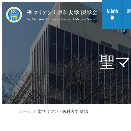
新着情
医
報
聖マ
ホーム
聖マリアンナ医科大学 雑誌