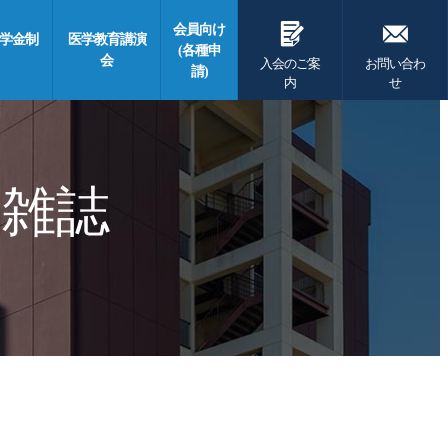
G
F
会員向け
学金制
医学教育講演
(各種申
会
入会のご案
お問い合わ
請)
内
せ
 雑誌