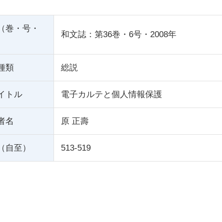
（巻・号・
和文誌：第36巻・6号・2008年
種類
総説
イトル
電子カルテと個人情報保護
者名
原 正壽
（自至）
513-519