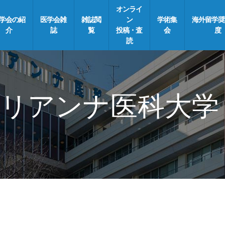
オンライ
学会の紹
医学会雑
雑誌閲
ン
学術集
海外留学奨
介
誌
覧
投稿・査
会
度
読
リアンナ医科大学