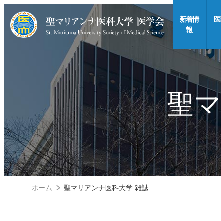
新着情
医
報
聖マ
ホーム
聖マリアンナ医科大学 雑誌