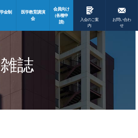
G
F
会員向け
学金制
医学教育講演
(各種申
会
入会のご案
お問い合わ
請)
内
せ
 雑誌