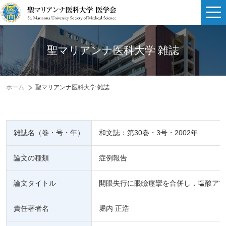
聖マリアンナ医科大学 雑誌
ホーム
聖マリアンナ医科大学 雑誌
雑誌名（巻・号・年）
和文誌：第30巻・3号・2002年
論文の種類
症例報告
論文タイトル
開眼失行に眼瞼痙攣を合併し，塩酸アマ
責任著者名
堀内 正浩