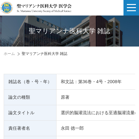
聖マリアンナ医科大学 雑誌
ホーム
聖マリアンナ医科大学 雑誌
雑誌名（巻・号・年）
和文誌：第36巻・4号・2008年
論文の種類
原著
論文タイトル
選択的脳灌流法における至適脳灌流量の
責任著者名
永田 徳一郎