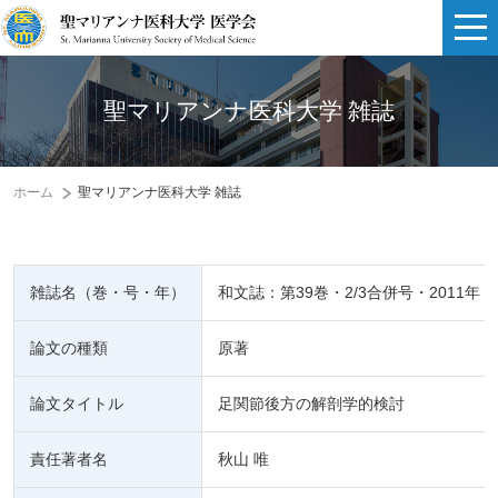
聖マリアンナ医科大学 雑誌
ホーム
聖マリアンナ医科大学 雑誌
雑誌名（巻・号・年）
和文誌：第39巻・2/3合併号・2011年
論文の種類
原著
論文タイトル
足関節後方の解剖学的検討
責任著者名
秋山 唯