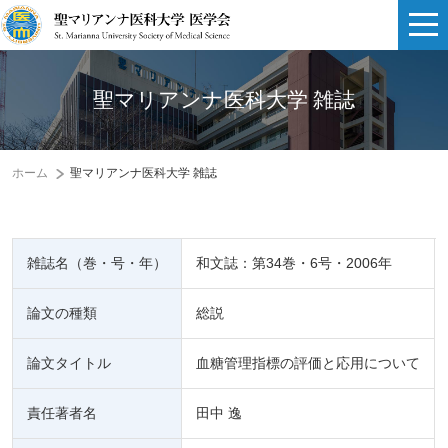
聖マリアンナ医科大学 雑誌
ホーム
聖マリアンナ医科大学 雑誌
雑誌名（巻・号・年）
和文誌：第34巻・6号・2006年
論文の種類
総説
論文タイトル
血糖管理指標の評価と応用について
責任著者名
田中 逸