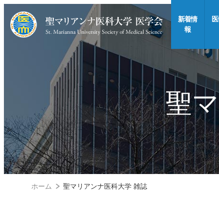
新着情
医
報
聖マ
ホーム
聖マリアンナ医科大学 雑誌