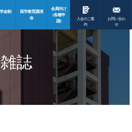
G
F
会員向け
学金制
医学教育講演
(各種申
会
入会のご案
お問い合わ
請)
内
せ
 雑誌