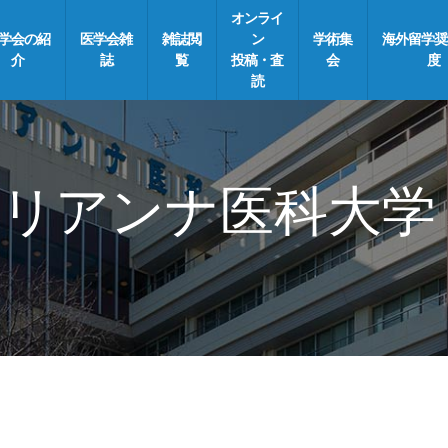
オンライ
学会の紹
医学会雑
雑誌閲
ン
学術集
海外留学奨
介
誌
覧
投稿・査
会
度
読
リアンナ医科大学