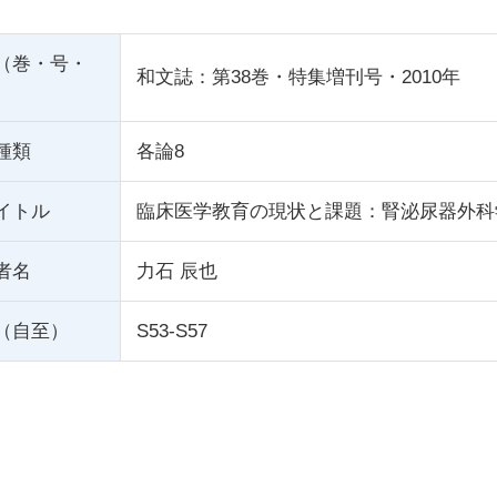
（巻・号・
和文誌：第38巻・特集増刊号・2010年
種類
各論8
イトル
臨床医学教育の現状と課題：腎泌尿器外科
者名
力石 辰也
（自至）
S53-S57