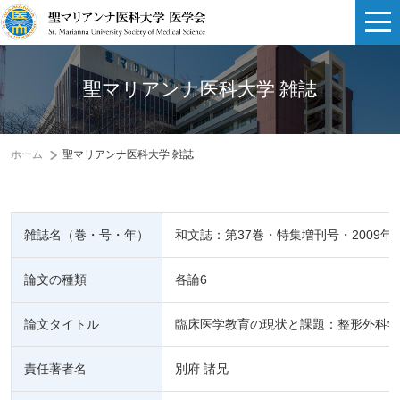
聖マリアンナ医科大学 雑誌
ホーム
聖マリアンナ医科大学 雑誌
雑誌名（巻・号・年）
和文誌：第37巻・特集増刊号・2009年
論文の種類
各論6
論文タイトル
臨床医学教育の現状と課題：整形外科学
責任著者名
別府 諸兄