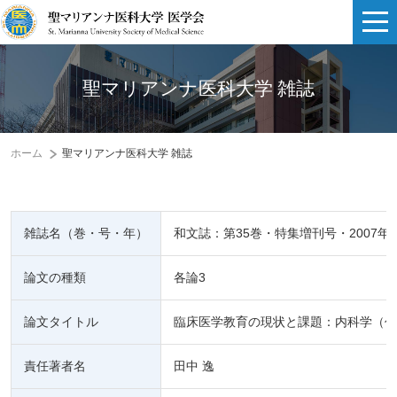
聖マリアンナ医科大学 雑誌
ホーム
聖マリアンナ医科大学 雑誌
雑誌名（巻・号・年）
和文誌：第35巻・特集増刊号・2007年
論文の種類
各論3
論文タイトル
臨床医学教育の現状と課題：内科学（代
責任著者名
田中 逸