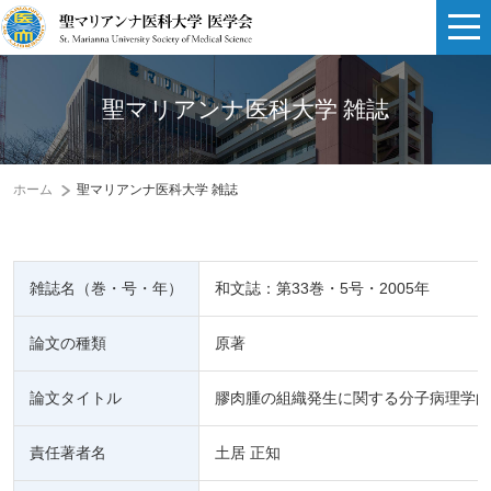
聖マリアンナ医科大学 雑誌
ホーム
聖マリアンナ医科大学 雑誌
雑誌名（巻・号・年）
和文誌：第33巻・5号・2005年
論文の種類
原著
論文タイトル
膠肉腫の組織発生に関する分子病理学的
責任著者名
土居 正知