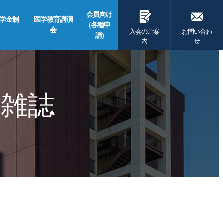
G
F
会員向け
学金制
医学教育講演
(各種申
会
入会のご案
お問い合わ
請)
内
せ
 雑誌