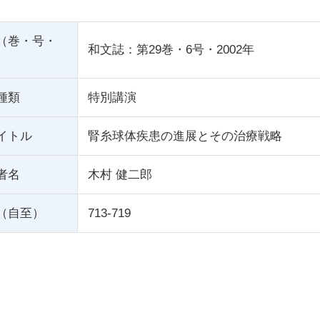
（巻・号・
和文誌：第29巻・6号・2002年
種類
特別講演
イトル
腎糸球体疾患の進展とその治療戦略
者名
木村 健二郎
（自至）
713-719