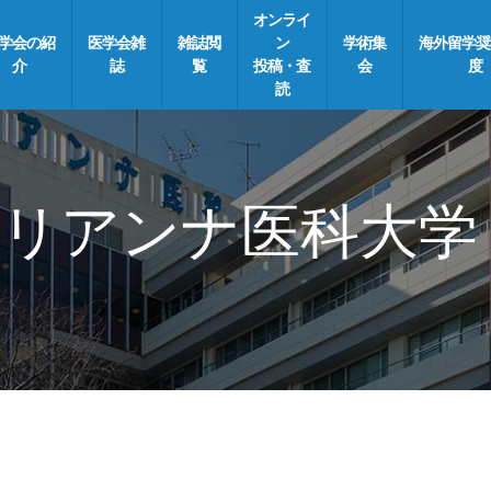
オンライ
学会の紹
医学会雑
雑誌閲
ン
学術集
海外留学奨
介
誌
覧
投稿・査
会
度
読
リアンナ医科大学