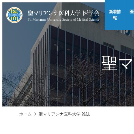
新着情
医
報
聖マ
ホーム
聖マリアンナ医科大学 雑誌