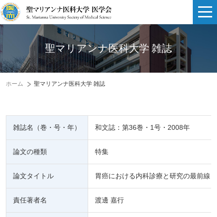
聖マリアンナ医科大学 雑誌
ホーム
聖マリアンナ医科大学 雑誌
雑誌名（巻・号・年）
和文誌：第36巻・1号・2008年
論文の種類
特集
論文タイトル
胃癌における内科診療と研究の最前線
責任著者名
渡邊 嘉行