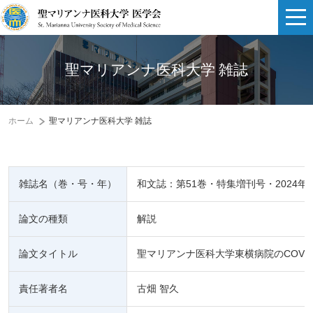
聖マリアンナ医科大学 雑誌
ホーム
聖マリアンナ医科大学 雑誌
雑誌名（巻・号・年）
和文誌：第51巻・特集増刊号・2024年
論文の種類
解説
論文タイトル
聖マリアンナ医科大学東横病院のCOVID
責任著者名
古畑 智久