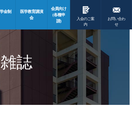
G
F
会員向け
学金制
医学教育講演
(各種申
会
入会のご案
お問い合わ
請)
内
せ
 雑誌