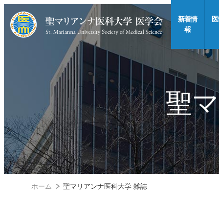
新着情
医
報
聖マ
ホーム
聖マリアンナ医科大学 雑誌