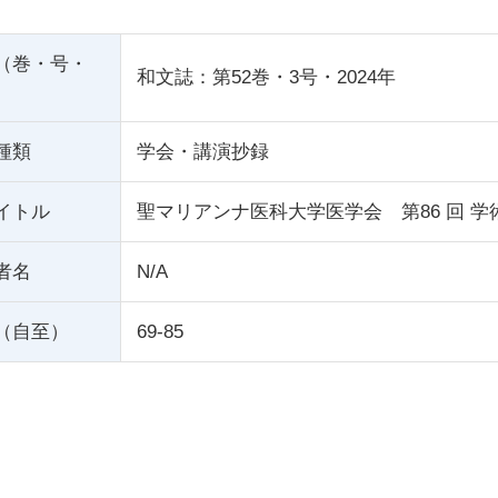
（巻・号・
和文誌：第52巻・3号・2024年
種類
学会・講演抄録
イトル
聖マリアンナ医科大学医学会 第86 回 
者名
N/A
（自至）
69-85