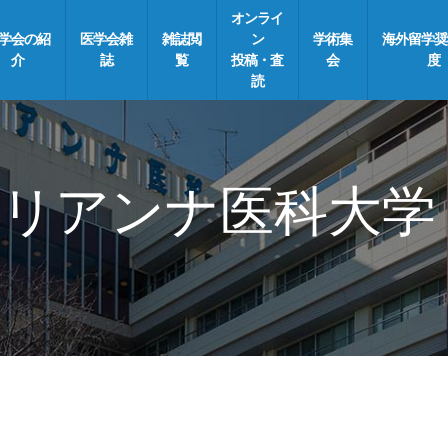
オンライ
学会の紹
医学会雑
雑誌閲
ン
学術集
海外留学奨
介
誌
覧
投稿・査
会
度
読
リアンナ医科大学