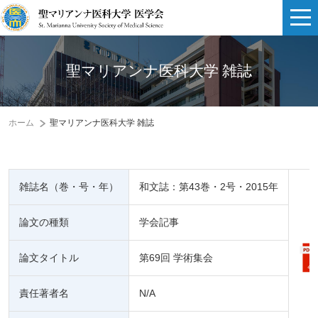
聖マリアンナ医科大学 雑誌
ホーム
聖マリアンナ医科大学 雑誌
雑誌名（巻・号・年）
和文誌：第43巻・2号・2015年
論文の種類
学会記事
論文タイトル
第69回 学術集会
責任著者名
N/A