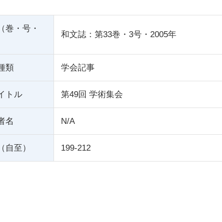
（巻・号・
和文誌：第33巻・3号・2005年
種類
学会記事
イトル
第49回 学術集会
者名
N/A
（自至）
199-212