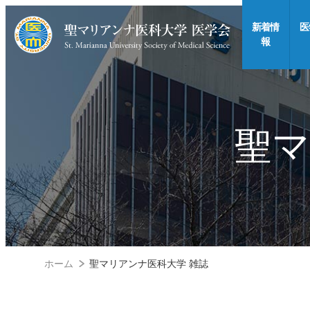
新着情
医
報
聖マ
ホーム
聖マリアンナ医科大学 雑誌