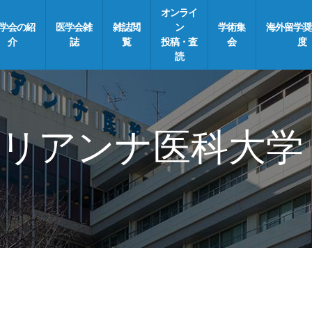
オンライ
学会の紹
医学会雑
雑誌閲
ン
学術集
海外留学奨
介
誌
覧
投稿・査
会
度
読
リアンナ医科大学