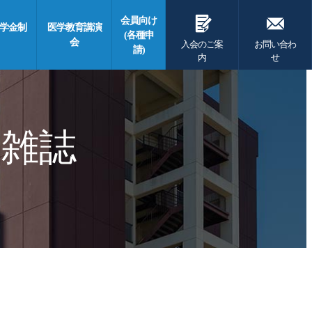
G
F
会員向け
学金制
医学教育講演
(各種申
会
入会のご案
お問い合わ
請)
内
せ
 雑誌