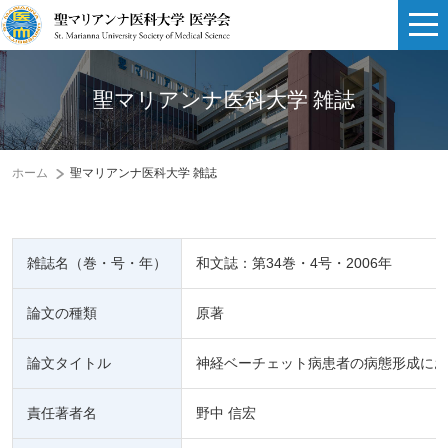
聖マリアンナ医科大学 雑誌
ホーム
聖マリアンナ医科大学 雑誌
雑誌名（巻・号・年）
和文誌：第34巻・4号・2006年
論文の種類
原著
論文タイトル
神経ベーチェット病患者の病態形成にお
責任著者名
野中 信宏