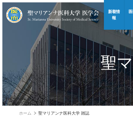
新着情
医
報
聖マ
ホーム
聖マリアンナ医科大学 雑誌