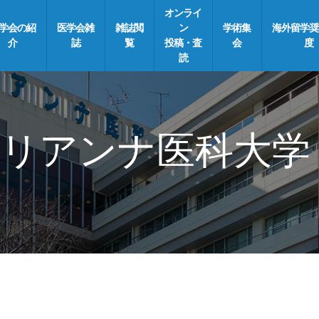
オンライ
学会の紹
医学会雑
雑誌閲
ン
学術集
海外留学奨
介
誌
覧
投稿・査
会
度
読
リアンナ医科大学