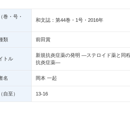
（巻・号・
和文誌：第44巻・1号・2016年
種類
前田賞
新規抗炎症薬の発明 ―ステロイド薬と同
イトル
抗炎症薬―
者名
岡本 一起
（自至）
13-16