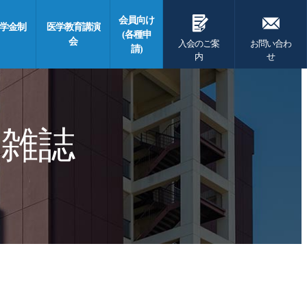
G
F
会員向け
学金制
医学教育講演
(各種申
会
入会のご案
お問い合わ
請)
内
せ
 雑誌