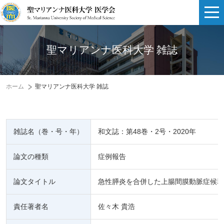
聖マリアンナ医科大学 雑誌
ホーム
聖マリアンナ医科大学 雑誌
雑誌名（巻・号・年）
和文誌：第48巻・2号・2020年
論文の種類
症例報告
論文タイトル
急性膵炎を合併した上腸間膜動脈症候群
責任著者名
佐々木 貴浩