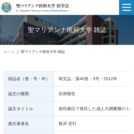
聖マリアンナ医科大学 雑誌
ホーム
聖マリアンナ医科大学 雑誌
雑誌名（巻・号・年）
和文誌：第40巻・3号・2012年
論文の種類
症例報告
論文タイトル
急性腹症で発症した成人大網嚢腫の１例
責任著者名
根岸 宏行