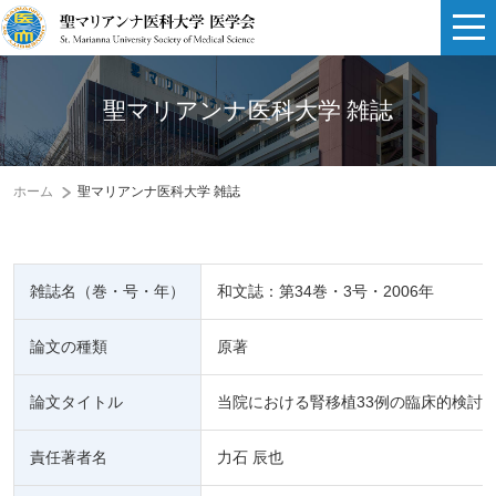
聖マリアンナ医科大学 雑誌
ホーム
聖マリアンナ医科大学 雑誌
雑誌名（巻・号・年）
和文誌：第34巻・3号・2006年
論文の種類
原著
論文タイトル
当院における腎移植33例の臨床的検討
責任著者名
力石 辰也