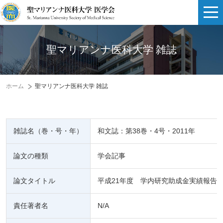
聖マリアンナ医科大学 雑誌
ホーム
聖マリアンナ医科大学 雑誌
雑誌名（巻・号・年）
和文誌：第38巻・4号・2011年
論文の種類
学会記事
論文タイトル
平成21年度 学内研究助成金実績報告
責任著者名
N/A