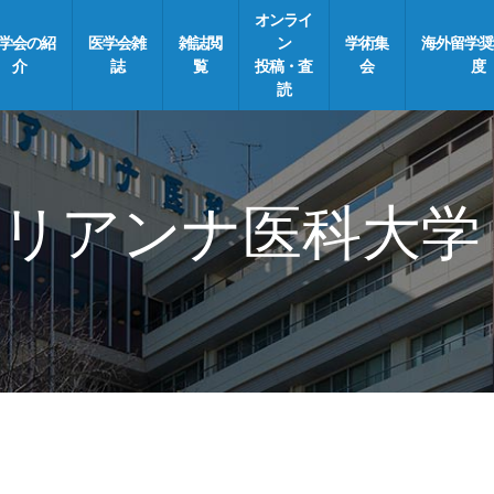
オンライ
学会の紹
医学会雑
雑誌閲
ン
学術集
海外留学奨
介
誌
覧
投稿・査
会
度
読
リアンナ医科大学