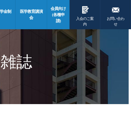
G
F
会員向け
学金制
医学教育講演
(各種申
会
入会のご案
お問い合わ
請)
内
せ
 雑誌