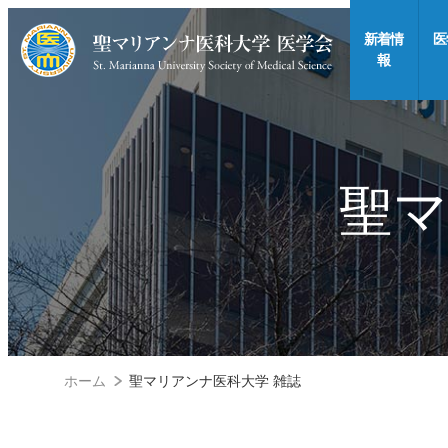
新着情
医
報
聖マ
ホーム
聖マリアンナ医科大学 雑誌