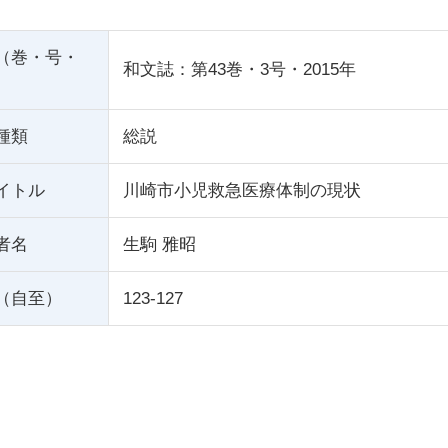
（巻・号・
和文誌：第43巻・3号・2015年
種類
総説
イトル
川崎市小児救急医療体制の現状
者名
生駒 雅昭
（自至）
123-127