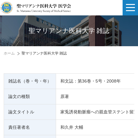
聖マリアンナ医科大学 雑誌
ホーム
聖マリアンナ医科大学 雑誌
雑誌名（巻・号・年）
和文誌：第36巻・5号・2008年
論文の種類
原著
論文タイトル
家兎誘発動脈瘤への親血管ステント留置
責任著者名
和久井 大輔