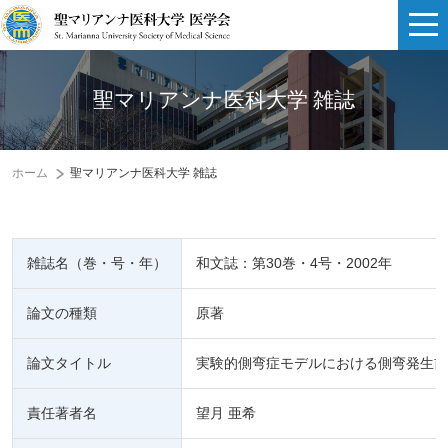
聖マリアンナ医科大学 雑誌
ホーム
聖マリアンナ医科大学 雑誌
雑誌名（巻・号・年）
和文誌：第30巻・4号・2002年
論文の種類
原著
論文タイトル
実験的側弯症モデルにおける側弯発生前
責任著者名
望月 亜希