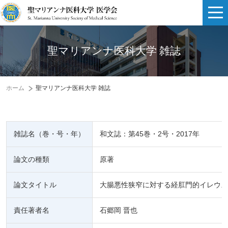
聖マリアンナ医科大学 雑誌
ホーム
聖マリアンナ医科大学 雑誌
雑誌名（巻・号・年）
和文誌：第45巻・2号・2017年
論文の種類
原著
論文タイトル
大腸悪性狭窄に対する経肛門的イレウス
責任著者名
石郷岡 晋也