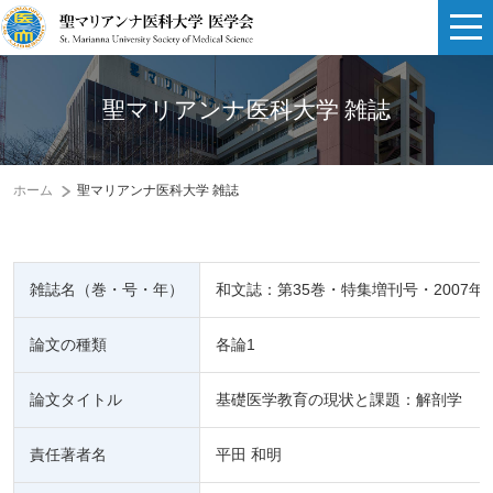
聖マリアンナ医科大学 雑誌
ホーム
聖マリアンナ医科大学 雑誌
雑誌名（巻・号・年）
和文誌：第35巻・特集増刊号・2007年
論文の種類
各論1
論文タイトル
基礎医学教育の現状と課題：解剖学
責任著者名
平田 和明