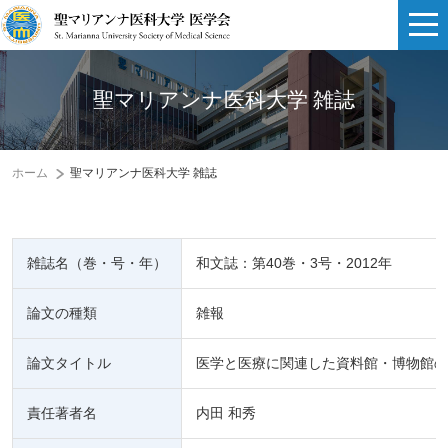
聖マリアンナ医科大学 雑誌
ホーム
聖マリアンナ医科大学 雑誌
雑誌名（巻・号・年）
和文誌：第40巻・3号・2012年
論文の種類
雑報
論文タイトル
医学と医療に関連した資料館・博物館の
責任著者名
内田 和秀