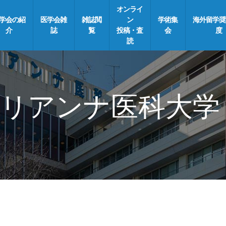
オンライ
学会の紹
医学会雑
雑誌閲
ン
学術集
海外留学奨
介
誌
覧
投稿・査
会
度
読
リアンナ医科大学