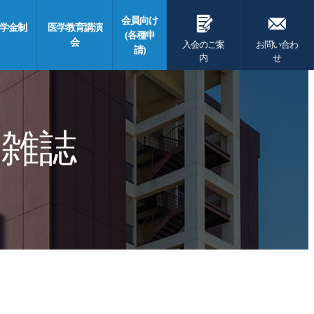
G
F
会員向け
学金制
医学教育講演
(各種申
会
入会のご案
お問い合わ
請)
内
せ
 雑誌