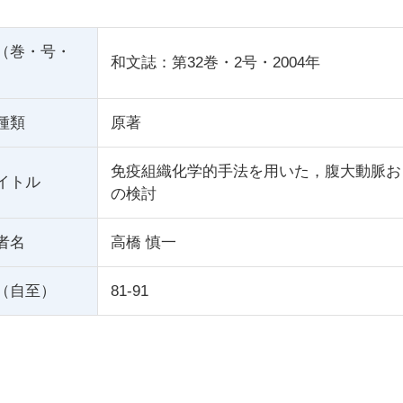
（巻・号・
和文誌：第32巻・2号・2004年
種類
原著
免疫組織化学的手法を用いた，腹大動脈お
イトル
の検討
者名
高橋 慎一
（自至）
81-91