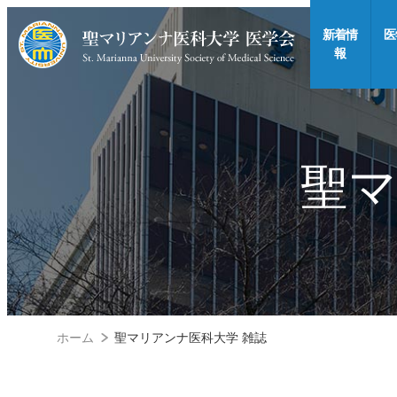
新着情
医
報
聖マ
ホーム
聖マリアンナ医科大学 雑誌