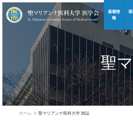
新着情
医
報
聖マ
ホーム
聖マリアンナ医科大学 雑誌