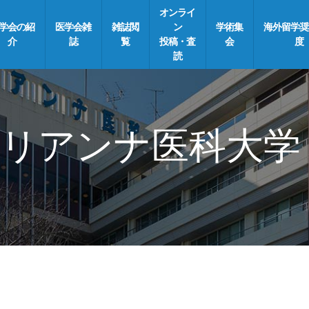
オンライ
学会の紹
医学会雑
雑誌閲
ン
学術集
海外留学奨
介
誌
覧
投稿・査
会
度
読
リアンナ医科大学