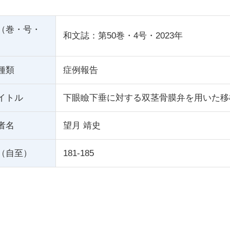
（巻・号・
和文誌：第50巻・4号・2023年
種類
症例報告
イトル
下眼瞼下垂に対する双茎骨膜弁を用いた移
者名
望月 靖史
（自至）
181-185