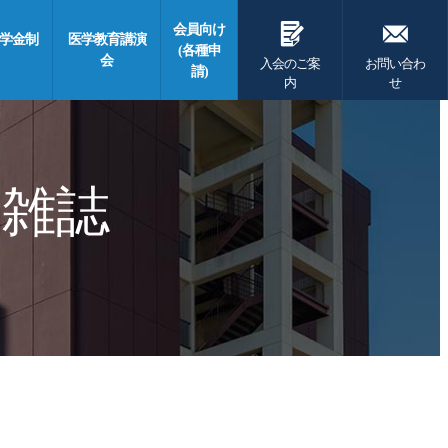
G
F
会員向け
学金制
医学教育講演
(各種申
会
入会のご案
お問い合わ
請)
内
せ
 雑誌