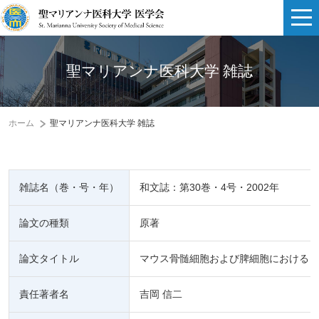
聖マリアンナ医科大学 雑誌
ホーム
聖マリアンナ医科大学 雑誌
雑誌名（巻・号・年）
和文誌：第30巻・4号・2002年
論文の種類
原著
論文タイトル
マウス骨髄細胞および脾細胞における high-prolif
責任著者名
吉岡 信二