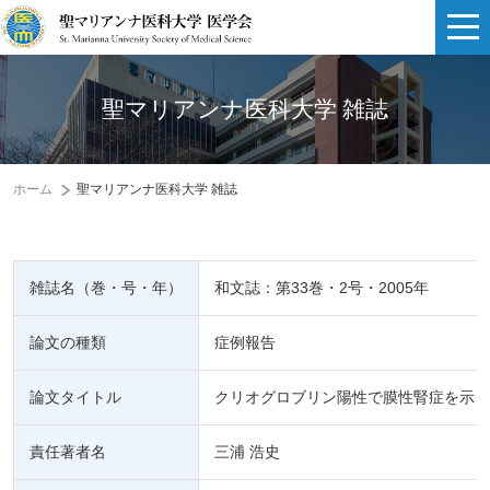
聖マリアンナ医科大学 雑誌
ホーム
聖マリアンナ医科大学 雑誌
雑誌名（巻・号・年）
和文誌：第33巻・2号・2005年
論文の種類
症例報告
論文タイトル
クリオグロブリン陽性で膜性腎症を示し
責任著者名
三浦 浩史