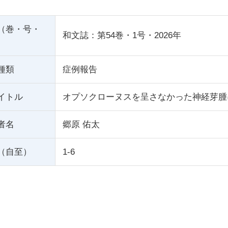
（巻・号・
和文誌：第54巻・1号・2026年
種類
症例報告
イトル
オプソクローヌスを呈さなかった神経芽腫
者名
郷原 佑太
（自至）
1-6