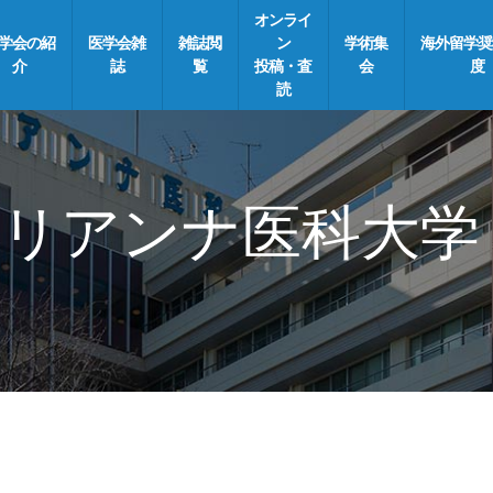
オンライ
学会の紹
医学会雑
雑誌閲
ン
学術集
海外留学奨
介
誌
覧
投稿・査
会
度
読
リアンナ医科大学