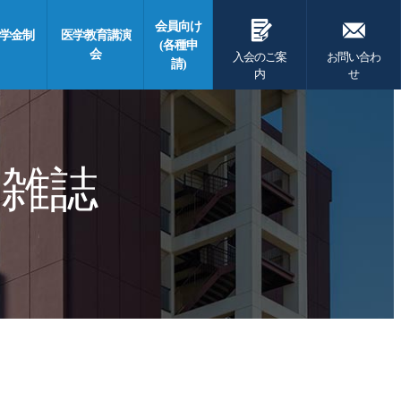
G
F
会員向け
学金制
医学教育講演
(各種申
会
入会のご案
お問い合わ
請)
内
せ
 雑誌