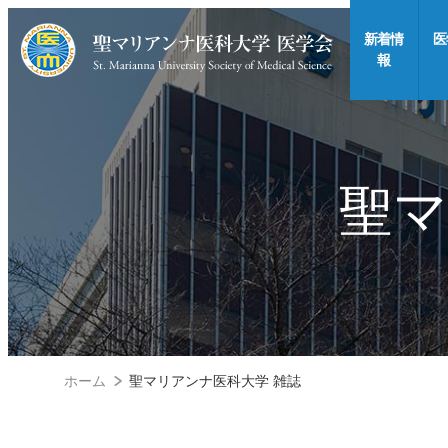
新着情
医
報
聖マ
ホーム
聖マリアンナ医科大学 雑誌