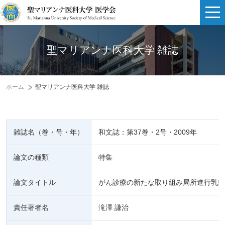
聖マリアンナ医科大学 雑誌
ホーム
聖マリアンナ医科大学 雑誌
雑誌名（巻・号・年）
和文誌：第37巻・2号・2009年
論文の種類
特集
論文タイトル
がん診療の新たな取り組み局所進行乳癌に対する新たな動注化学
責任著者名
滝澤 謙治