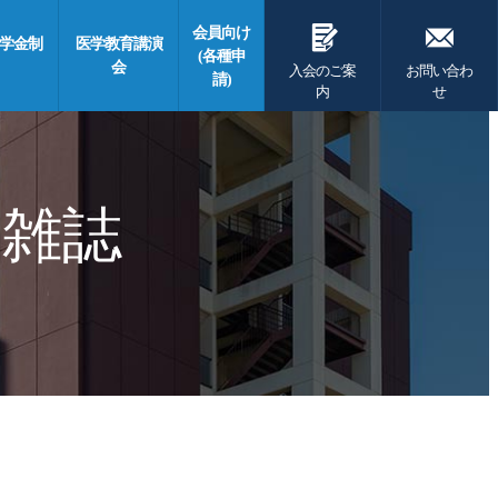
G
F
会員向け
学金制
医学教育講演
(各種申
会
入会のご案
お問い合わ
請)
内
せ
 雑誌