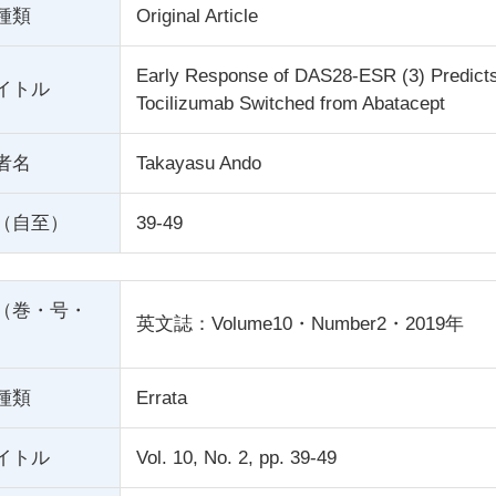
種類
Original Article
Early Response of DAS28-ESR (3) Predict
イトル
Tocilizumab Switched from Abatacept
者名
Takayasu Ando
（自至）
39-49
（巻・号・
英文誌：Volume10・Number2・2019年
種類
Errata
イトル
Vol. 10, No. 2, pp. 39-49