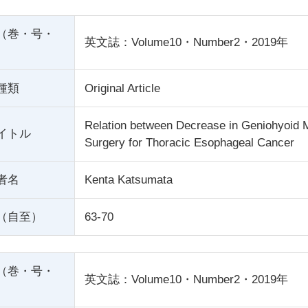
（巻・号・
英文誌：Volume10・Number2・2019年
種類
Original Article
Relation between Decrease in Geniohyoid 
イトル
Surgery for Thoracic Esophageal Cancer
者名
Kenta Katsumata
（自至）
63-70
（巻・号・
英文誌：Volume10・Number2・2019年