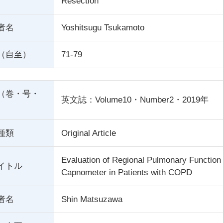
Resection
者名
Yoshitsugu Tsukamoto
（自至）
71-79
（巻・号・
英文誌：Volume10・Number2・2019年
種類
Original Article
Evaluation of Regional Pulmonary Function
イトル
Capnometer in Patients with COPD
者名
Shin Matsuzawa