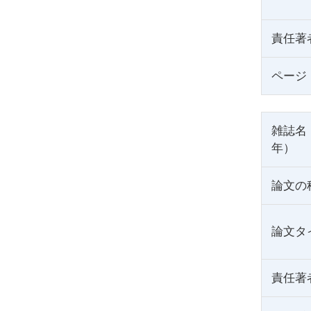
責任著
ページ
雑誌名
年）
論文の
論文タ
責任著