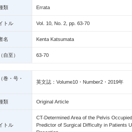
種類
Errata
イトル
Vol. 10, No. 2, pp. 63-70
者名
Kenta Katsumata
（自至）
63-70
（巻・号・
英文誌：Volume10・Number2・2019年
種類
Original Article
CT-Determined Area of the Pelvis Occupie
イトル
Predictor of Surgical Difficulty in Patient