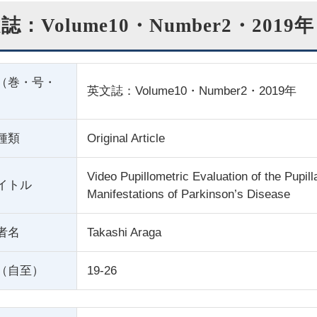
誌：Volume10・Number2・2019年
（巻・号・
英文誌：Volume10・Number2・2019年
種類
Original Article
Video Pupillometric Evaluation of the Pupill
イトル
Manifestations of Parkinson’s Disease
者名
Takashi Araga
（自至）
19-26