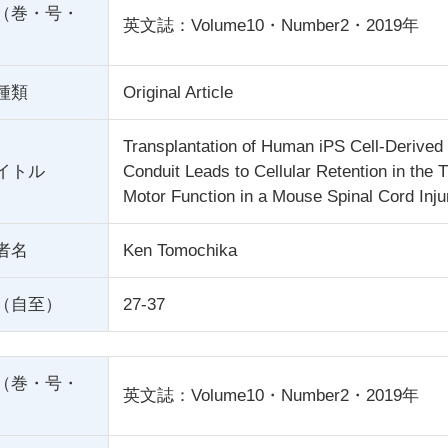
（巻・号・
英文誌：Volume10・Number2・2019年
種類
Original Article
Transplantation of Human iPS Cell-Derived N
イトル
Conduit Leads to Cellular Retention in the
Motor Function in a Mouse Spinal Cord Inj
者名
Ken Tomochika
（自至）
27-37
（巻・号・
英文誌：Volume10・Number2・2019年