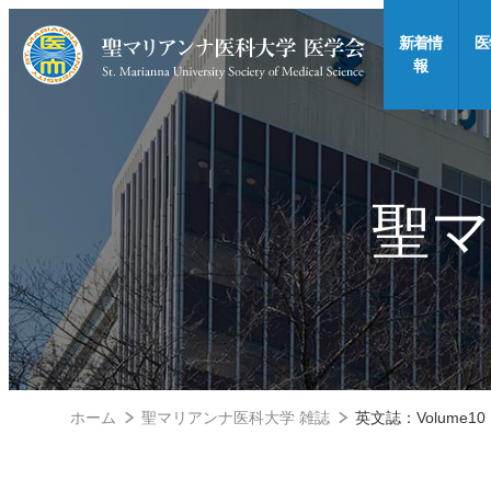
新着情
医
報
聖マ
ホーム
聖マリアンナ医科大学 雑誌
英文誌：Volume10