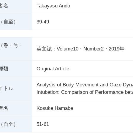
者名
Takayasu Ando
（自至）
39-49
（巻・号・
英文誌：Volume10・Number2・2019年
種類
Original Article
Analysis of Body Movement and Gaze Dyna
イトル
Intubation: Comparison of Performance be
者名
Kosuke Hamabe
（自至）
51-61