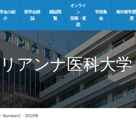
オンライ
学会の紹
医学会雑
雑誌閲
ン
学術集
海外留学奨
介
誌
覧
投稿・査
会
度
読
リアンナ医科大学
・Number2・2019年