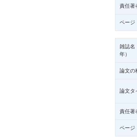
責任著
ページ
雑誌名
年）
論文の
論文タ
責任著
ページ