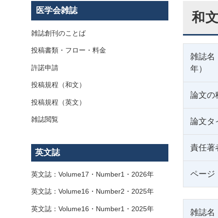
医学会雑誌
和文
雑誌創刊のことば
投稿書類・フロー・料金
雑誌名
許諾申請
年）
投稿規程（和文）
論文の
投稿規程（英文）
雑誌閲覧
論文タ
責任著
英文誌
ページ
英文誌：Volume17・Number1・2026年
英文誌：Volume16・Number2・2025年
英文誌：Volume16・Number1・2025年
雑誌名