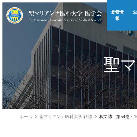
新着情
医
報
聖マ
ホーム
聖マリアンナ医科大学 雑誌
和文誌：第54巻・1