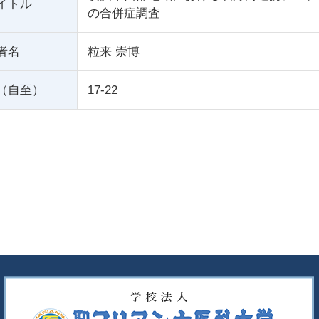
イトル
の合併症調査
者名
粒来 崇博
（自至）
17-22