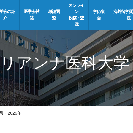
オンライ
学会の紹
医学会雑
雑誌閲
ン
学術集
海外留学奨
介
誌
覧
投稿・査
会
度
読
リアンナ医科大学
号・2026年