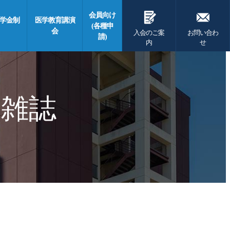
G
F
会員向け
学金制
医学教育講演
(各種申
会
入会のご案
お問い合わ
請)
内
せ
 雑誌