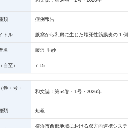
和文誌：第54巻・1号・2026年
種類
症例報告
イトル
腋窩から乳房に生じた壊死性筋膜炎の 1 例
者名
藤沢 里紗
（自至）
7-15
（巻・号・
和文誌：第54巻・1号・2026年
種類
短報
横浜市西部地域における双方向連携システム