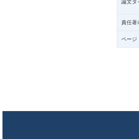
論文タ
責任著
ページ