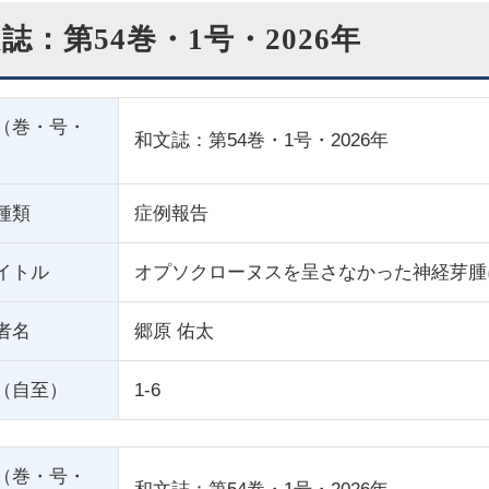
誌：第54巻・1号・2026年
（巻・号・
和文誌：第54巻・1号・2026年
種類
症例報告
イトル
オプソクローヌスを呈さなかった神経芽腫
者名
郷原 佑太
（自至）
1-6
（巻・号・