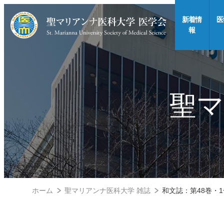
新着情
医
報
聖マ
ホーム
聖マリアンナ医科大学 雑誌
和文誌：第48巻・1