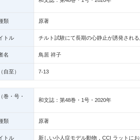
和文誌：第48巻・1号・2020年
種類
原著
イトル
チルト試験にて長期の心静止が誘発される
者名
鳥居 祥子
（自至）
7-13
（巻・号・
和文誌：第48巻・1号・2020年
種類
原著
イトル
新しい小人症モデル動物，CCI ラットに