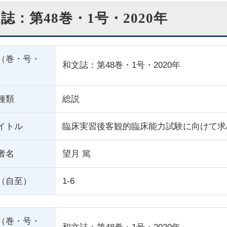
誌：第48巻・1号・2020年
（巻・号・
和文誌：第48巻・1号・2020年
種類
総説
イトル
臨床実習後客観的臨床能力試験に向けて求
者名
望月 篤
（自至）
1-6
（巻・号・