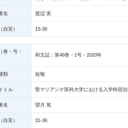
者名
渡辺 実
（自至）
15-30
（巻・号・
和文誌：第48巻・1号・2020年
種類
短報
イトル
聖マリアンナ医科大学における入学時宿泊
者名
望月 篤
（自至）
31-36