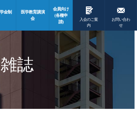
G
F
会員向け
学金制
医学教育講演
(各種申
会
入会のご案
お問い合わ
請)
内
せ
 雑誌