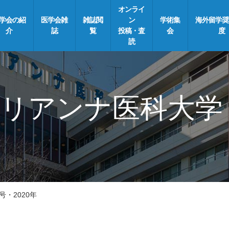
オンライ
学会の紹
医学会雑
雑誌閲
ン
学術集
海外留学奨
介
誌
覧
投稿・査
会
度
読
リアンナ医科大学
号・2020年