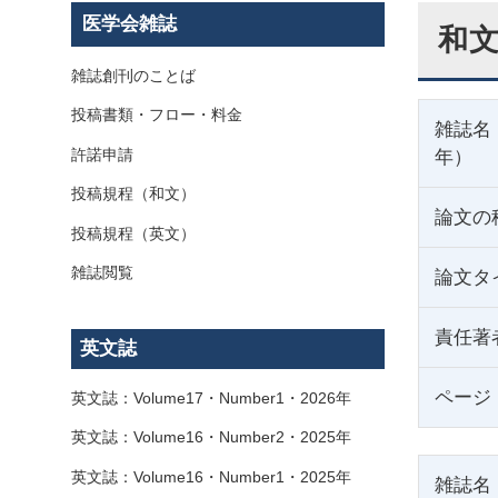
医学会雑誌
和文
雑誌創刊のことば
投稿書類・フロー・料金
雑誌名
許諾申請
年）
投稿規程（和文）
論文の
投稿規程（英文）
雑誌閲覧
論文タ
責任著
英文誌
ページ
英文誌：Volume17・Number1・2026年
英文誌：Volume16・Number2・2025年
英文誌：Volume16・Number1・2025年
雑誌名