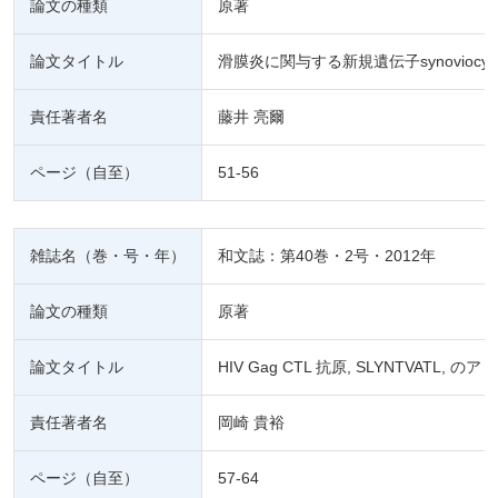
論文の種類
原著
論文タイトル
滑膜炎に関与する新規遺伝子synoviocyte proli
責任著者名
藤井 亮爾
ページ（自至）
51-56
雑誌名（巻・号・年）
和文誌：第40巻・2号・2012年
論文の種類
原著
論文タイトル
HIV Gag CTL 抗原, SLYNTVAT
責任著者名
岡崎 貴裕
ページ（自至）
57-64