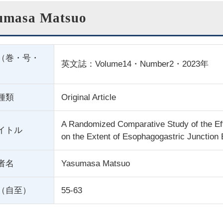
umasa Matsuo
（巻・号・
英文誌：Volume14・Number2・2023年
種類
Original Article
A Randomized Comparative Study of the Ef
イトル
on the Extent of Esophagogastric Junction
者名
Yasumasa Matsuo
（自至）
55-63