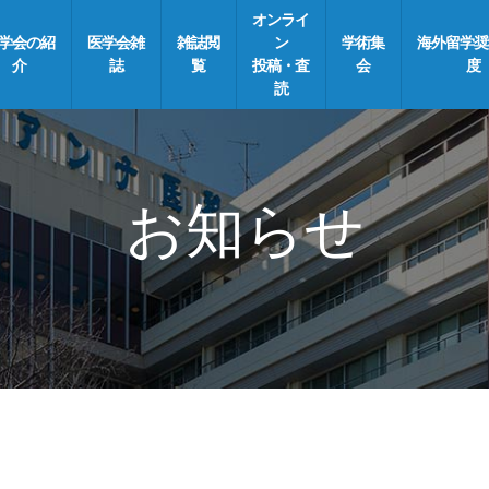
オンライ
学会の紹
医学会雑
雑誌閲
ン
学術集
海外留学奨
介
誌
覧
投稿・査
会
度
読
お知らせ