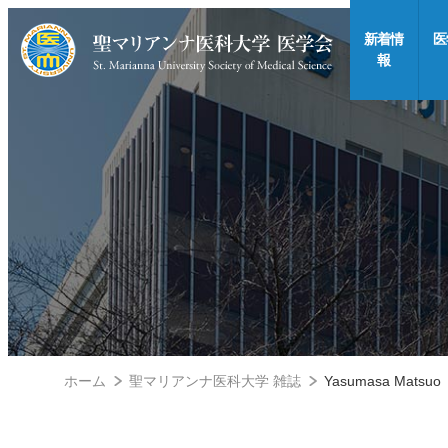
新着情
医
報
ホーム
聖マリアンナ医科大学 雑誌
Yasumasa Matsuo