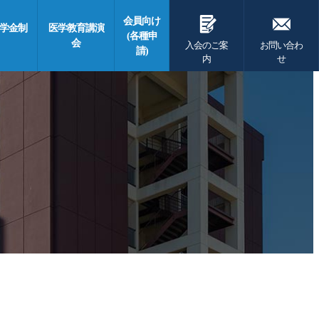
G
F
会員向け
学金制
医学教育講演
(各種申
会
入会のご案
お問い合わ
請)
内
せ