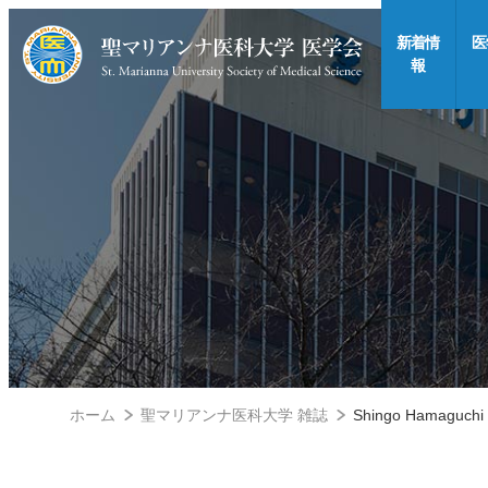
新着情
医
報
ホーム
聖マリアンナ医科大学 雑誌
Shingo Hamaguchi