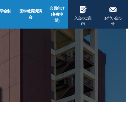
G
F
会員向け
学金制
医学教育講演
(各種申
会
入会のご案
お問い合わ
請)
内
せ