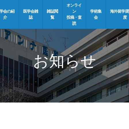
オンライ
学会の紹
医学会雑
雑誌閲
ン
学術集
海外留学奨
介
誌
覧
投稿・査
会
度
読
お知らせ