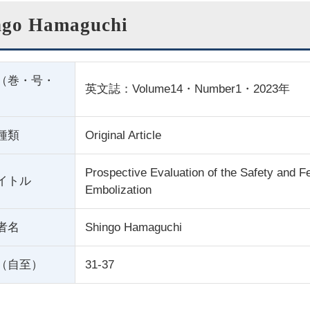
ngo Hamaguchi
（巻・号・
英文誌：Volume14・Number1・2023年
種類
Original Article
Prospective Evaluation of the Safety and Fe
イトル
Embolization
者名
Shingo Hamaguchi
（自至）
31-37