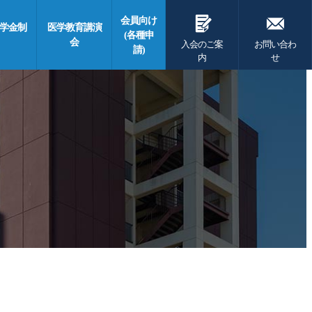
G
F
会員向け
学金制
医学教育講演
(各種申
会
入会のご案
お問い合わ
請)
内
せ