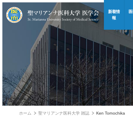
新着情
医
報
ホーム
聖マリアンナ医科大学 雑誌
Ken Tomochika