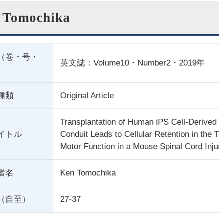
 Tomochika
（巻・号・
英文誌：Volume10・Number2・2019年
種類
Original Article
Transplantation of Human iPS Cell-Derived N
イトル
Conduit Leads to Cellular Retention in the
Motor Function in a Mouse Spinal Cord Inj
者名
Ken Tomochika
（自至）
27-37