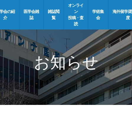
オンライ
学会の紹
医学会雑
雑誌閲
ン
学術集
海外留学奨
介
誌
覧
投稿・査
会
度
読
お知らせ