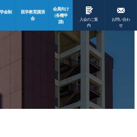
G
F
会員向け
学金制
医学教育講演
(各種申
会
入会のご案
お問い合わ
請)
内
せ