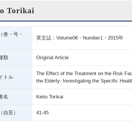
o Torikai
（巻・号・
英文誌：Volume06・Number1・2015年
種類
Original Article
The Effect of the Treatment on the Risk Fac
イトル
the Elderly: Investigating the Specific Hea
者名
Keito Torikai
（自至）
41-45