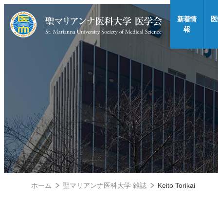
新着情
医
報
ホーム
聖マリアンナ医科大学 雑誌
Keito Torikai