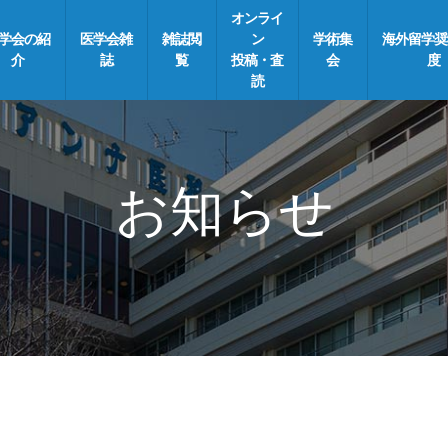
オンライ
学会の紹
医学会雑
雑誌閲
ン
学術集
海外留学奨
介
誌
覧
投稿・査
会
度
読
お知らせ