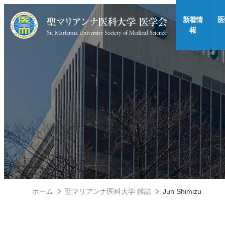
新着情
医
報
ホーム
聖マリアンナ医科大学 雑誌
Jun Shimizu