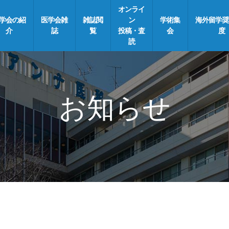
オンライ
学会の紹
医学会雑
雑誌閲
ン
学術集
海外留学奨
介
誌
覧
投稿・査
会
度
読
お知らせ