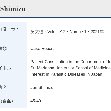
 Shimizu
（巻・号・
英文誌：Volume12・Number1・2021年
種類
Case Report
Patient Consultation in the Department of 
イトル
St. Marianna University School of Medicin
Interest in Parasitic Diseases in Japan
者名
Jun Shimizu
（自至）
45-49