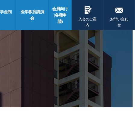
G
F
会員向け
学金制
医学教育講演
(各種申
会
入会のご案
お問い合わ
請)
内
せ